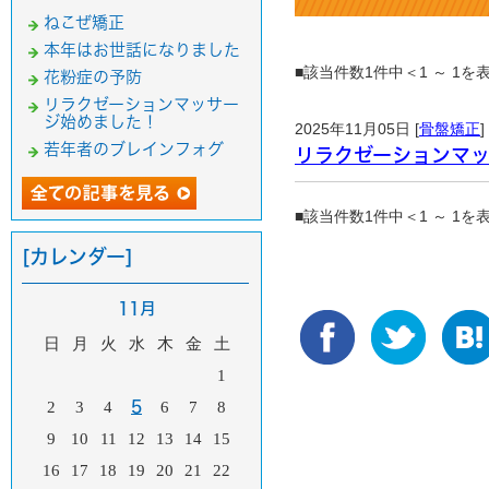
ねこぜ矯正
本年はお世話になりました
■該当件数1件中＜1 ～ 1
花粉症の予防
リラクゼーションマッサー
ジ始めました！
2025年11月05日 [
骨盤矯正
]
若年者のブレインフォグ
リラクゼーションマ
■該当件数1件中＜1 ～ 1
[カレンダー]
11月
日
月
火
水
木
金
土
1
2
3
4
5
6
7
8
9
10
11
12
13
14
15
16
17
18
19
20
21
22