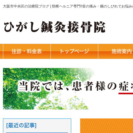
大阪市中央区の治療院ブログ | 頸椎ヘルニア専門!!首の痛み・腕のしびれでお悩
往診・料金表
トップページ
施術案内
[最近の記事]