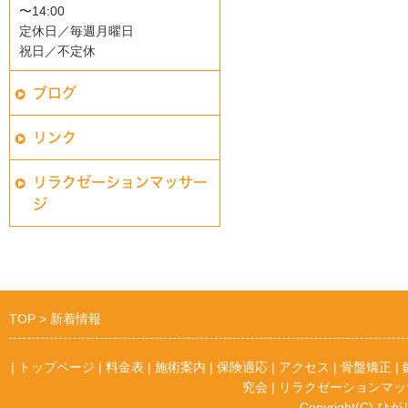
〜14:00
定休日／毎週月曜日
祝日／不定休
ブログ
リンク
リラクゼーションマッサー
ジ
TOP
新着情報
|
トップページ
|
料金表
|
施術案内
|
保険適応
|
アクセス
|
骨盤矯正
|
究会
|
リラクゼーションマッ
Copyright(C) ひが