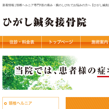
新着情報 | 頸椎ヘルニア専門!!首の痛み・腕のしびれでお悩みの方へ【ひがし鍼
往診・料金表
トップページ
施術案内
頸椎ヘルニア