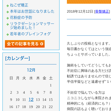
ねこぜ矯正
本年はお世話になりました
2018年12月12日 [
骨盤矯正
]
花粉症の予防
リラクゼーションマッサー
ジ始めました！
若年者のブレインフォグ
久しぶりの投稿となります
毎日書かなくてはという強
ちょっとサボっていました
[カレンダー]
施術をしていてどうしても
12月
不妊症に興味のある方だけ
勧誘ではありませんので信
日
月
火
水
木
金
土
半信半疑などと遠慮せず”１
1
2
3
4
5
6
7
8
不妊症で悩んでいる方は
ニコニコしながら来院され
9
10
11
12
13
14
15
精神的にも（経済的にも？
16
17
18
19
20
21
22
病院の話もよく聴いており