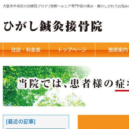
大阪市中央区の治療院ブログ | 頸椎ヘルニア専門!!首の痛み・腕のしびれでお悩
往診・料金表
トップページ
施術案内
[最近の記事]