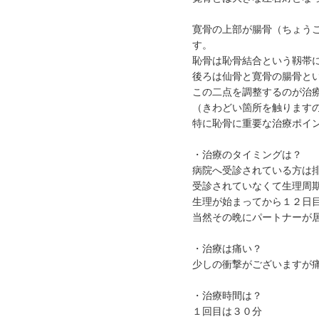
寛骨の上部が腸骨（ちょう
す。
恥骨は恥骨結合という靱帯
後ろは仙骨と寛骨の腸骨と
この二点を調整するのが治
（きわどい箇所を触ります
特に恥骨に重要な治療ポイ
・治療のタイミングは？
病院へ受診されている方は
受診されていなくて生理周
生理が始まってから１２日
当然その晩にパートナーが
・治療は痛い？
少しの衝撃がございますが
・治療時間は？
１回目は３０分