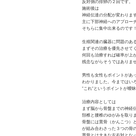
反対側の排卵の２回です。
施術後は
神経伝達の分配が変わりま
主に下部神経へのアプロー
そちらに集中出来るのです
生殖関連の臓器に問題のあ
まずその治療を優先させて
何回も治療すれば確率が上
残念ながらそうではありま
男性も女性もポイントがあ
わかりました。今まではい
”これ”というポイントが曖
治療内容としては
まず脳から骨盤までの神経
頚椎と腰椎のゆがみを取り
骨盤には寛骨（かんこつ）と
が組み合わさった３つの骨
寛骨とは大きな左右対とな