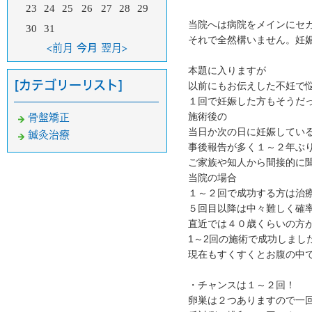
23
24
25
26
27
28
29
当院へは病院をメインにセ
30
31
それで全然構いません。妊
<前月
今月
翌月>
本題に入りますが
[カテゴリーリスト]
以前にもお伝えした不妊で
１回で妊娠した方もそうだ
施術後の
骨盤矯正
当日か次の日に妊娠してい
鍼灸治療
事後報告が多く１～２年ぶ
ご家族や知人から間接的に
当院の場合
１～２回で成功する方は治
５回目以降は中々難しく確
直近では４０歳くらいの方
1～2回の施術で成功しまし
現在もすくすくとお腹の中
・チャンスは１～２回！
卵巣は２つありますので一