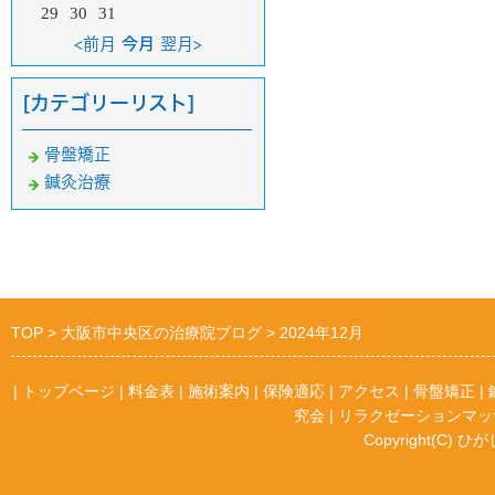
29
30
31
<前月
今月
翌月>
[カテゴリーリスト]
骨盤矯正
鍼灸治療
TOP
大阪市中央区の治療院ブログ
2024年12月
|
トップページ
|
料金表
|
施術案内
|
保険適応
|
アクセス
|
骨盤矯正
|
究会
|
リラクゼーションマッ
Copyright(C) ひが