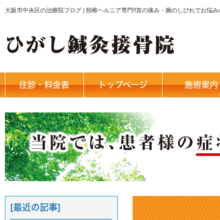
大阪市中央区の治療院ブログ | 頸椎ヘルニア専門!!首の痛み・腕のしびれでお悩
往診・料金表
トップページ
施術案内
[最近の記事]