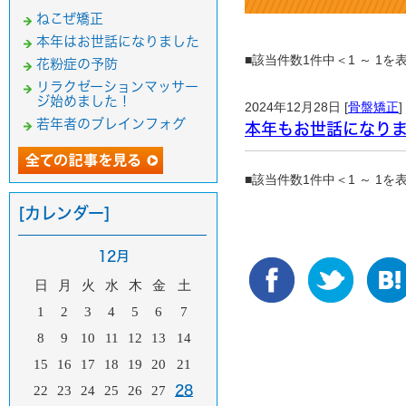
ねこぜ矯正
本年はお世話になりました
■該当件数1件中＜1 ～ 1
花粉症の予防
リラクゼーションマッサー
ジ始めました！
2024年12月28日 [
骨盤矯正
]
若年者のブレインフォグ
本年もお世話になり
■該当件数1件中＜1 ～ 1
[カレンダー]
12月
日
月
火
水
木
金
土
1
2
3
4
5
6
7
8
9
10
11
12
13
14
15
16
17
18
19
20
21
22
23
24
25
26
27
28