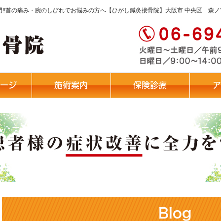
専門!!首の痛み・腕のしびれでお悩みの方へ【ひがし鍼灸接骨院】大阪市 中央区 森ノ
ページ
施術案内
保険診療
ア
Blog